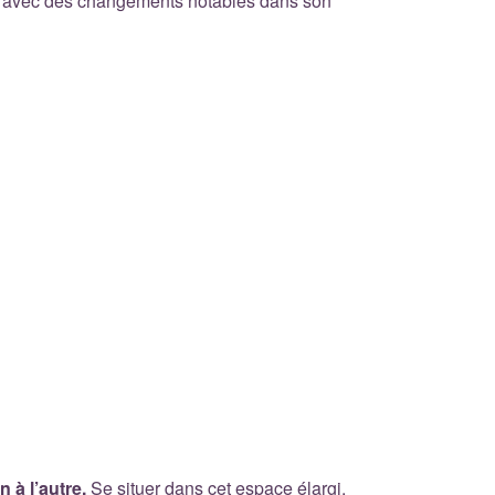
act, avec des changements notables dans son
 à l’autre.
Se situer dans cet espace élargi,