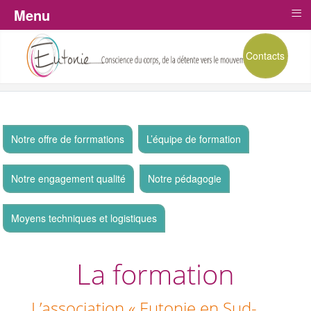
≡
Menu
Contacts
Notre offre de forrmations
L’équipe de formation
Notre engagement qualité
Notre pédagogie
Moyens techniques et logistiques
La formation
L’association « Eutonie en Sud-