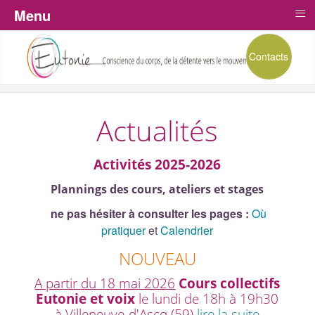
≡
Menu
Contacts
Actualités
Activités 2025-2026
Plannings des cours, ateliers et stages
ne pas hésiter à consulter les pages :
Où
pratiquer
et
Calendrier
NOUVEAU
A partir du 18 mai 2026
Cours collectifs
Eutonie et voix
le lundi de 18h à 19h30
à Villeneuve-d'Ascq (59)
lire la suite