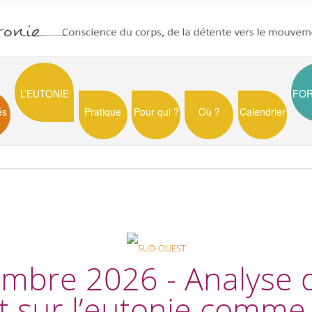
L’EUTONIE
FO
és
Pratique
Pour qui ?
Où ?
Calendrier
mbre 2026 - Analyse 
t sur l’eutonie comme