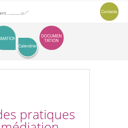
Contacts
DOCUMEN
RMATION
TATION
Calendrier
des pratiques
 médiation