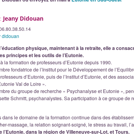
 :
Jeany Didouan
06.80.38.50.14
 didouan
’éducation physique, maintenant à la retraite, elle a consacr
es principes et les outils de l’Eutonie.
e à la formation de professeurs d’Eutonie depuis 1990.
mbre fondatrice de l’Institut pour le Développement de l’Equilibr
professeurs d’Eutonie, puis de l’Institut d’Eutonie, et des assoc
Eutonie Val de Loire ».
embre du groupe de recherche « Psychanalyse et Eutonie », pe
sette Schmitt, psychanalystes. Sa participation à ce groupe de re
s dans le domaine de la formation continue dans des établisseme
her-massage, la relation soignant-soigné, le stress au travail, l
 l’Eutonie, dans la région de Villeneuve-sur-Lot, et Tours.