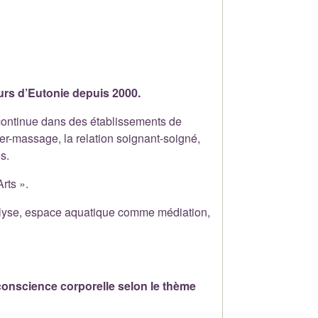
eurs d’Eutonie depuis 2000.
 continue dans des établissements de
her-massage, la relation soignant-soigné,
s.
rts ».
nalyse, espace aquatique comme médiation,
conscience corporelle selon le thème