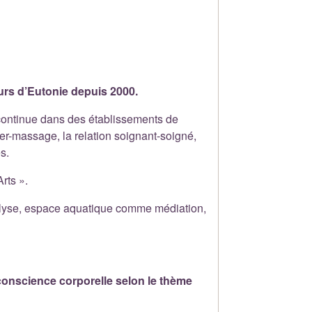
eurs d’Eutonie depuis 2000.
 continue dans des établissements de
her-massage, la relation soignant-soigné,
s.
rts ».
nalyse, espace aquatique comme médiation,
conscience corporelle selon le thème