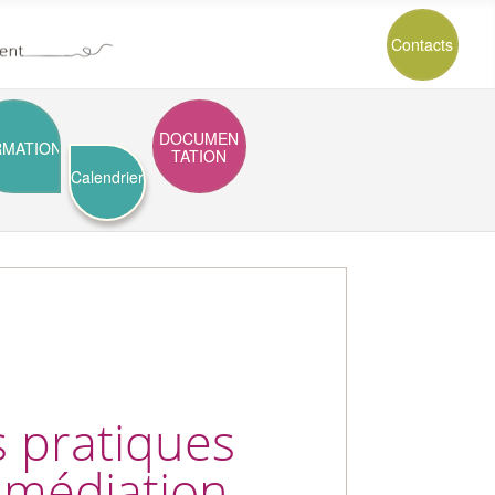
Contacts
DOCUMEN
RMATION
TATION
Calendrier
s pratiques
 médiation