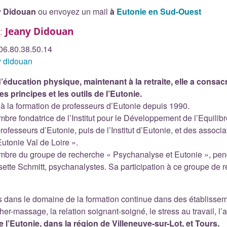
ny Didouan
ou envoyez un mail
à
Eutonie en Sud-Ouest
 :
Jeany Didouan
06.80.38.50.14
 didouan
’éducation physique, maintenant à la retraite, elle a consacr
es principes et les outils de l’Eutonie.
e à la formation de professeurs d’Eutonie depuis 1990.
mbre fondatrice de l’Institut pour le Développement de l’Equilibr
professeurs d’Eutonie, puis de l’Institut d’Eutonie, et des assoc
Eutonie Val de Loire ».
embre du groupe de recherche « Psychanalyse et Eutonie », pe
sette Schmitt, psychanalystes. Sa participation à ce groupe de re
s dans le domaine de la formation continue dans des établisseme
her-massage, la relation soignant-soigné, le stress au travail, l
 l’Eutonie, dans la région de Villeneuve-sur-Lot, et Tours.