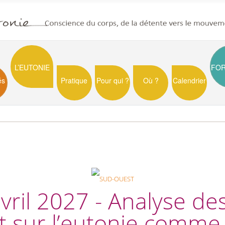
L’EUTONIE
FO
és
Pratique
Pour qui ?
Où ?
Calendrier
vril 2027 - Analyse de
t sur l’eutonie comme