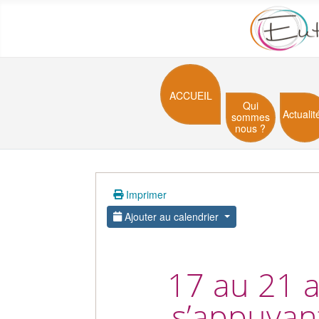
ACCUEIL
Qui
Actualit
sommes
nous ?
Imprimer
Ajouter au calendrier
17 au 21 a
s’appuyan